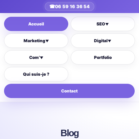
☎
06 59 16 36 54
Accueil
SEO
▼
Marketing
Digital
▼
▼
Com’
Portfolio
▼
Qui suis-je ?
Contact
Blog