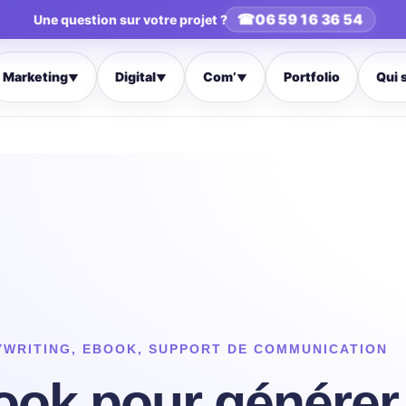
☎
06 59 16 36 54
Une question sur votre projet ?
Marketing
Digital
Com’
Portfolio
Qui 
▼
▼
▼
YWRITING
,
EBOOK
,
SUPPORT DE COMMUNICATION
ook pour générer