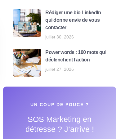
Rédiger une bio LinkedIn
qui donne envie de vous
contacter
juillet 30, 2026
Power words : 100 mots qui
déclenchent l’action
juillet 27, 2026
UN COUP DE POUCE ?
SOS Marketing en
détresse ? J’arrive !