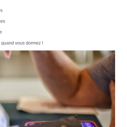
rs
hes
e
e quand vous dormez !