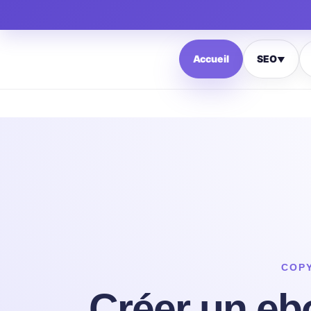
Accueil
SEO
▼
COP
Créer un eb