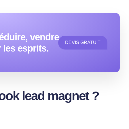
éduire, vendre
DEVIS GRATUIT
les esprits.
ook lead magnet ?