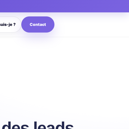
Contact
suis-je ?
 des leads