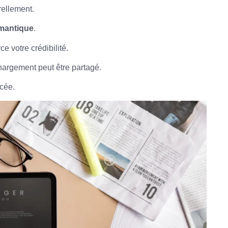
rellement.
mantique
.
e votre crédibilité.
hargement peut être partagé.
rcée.