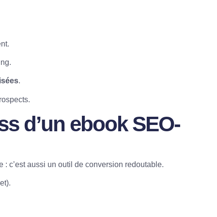
.
nt.
ing.
isées
.
rospects.
ess d’un ebook SEO-
e
: c’est aussi un outil de conversion redoutable.
et).