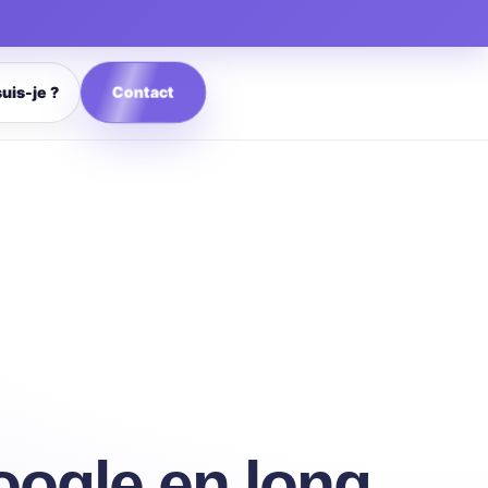
Contact
suis-je ?
oogle en long