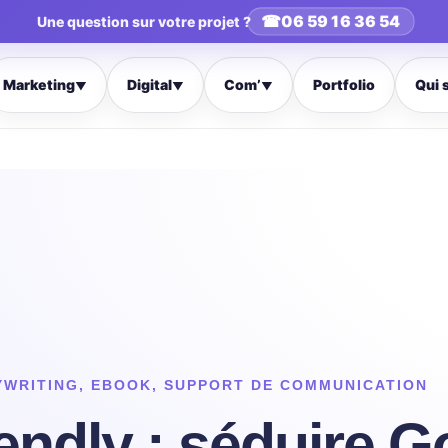
☎
06 59 16 36 54
Une question sur votre projet ?
Marketing
Digital
Com’
Portfolio
Qui 
▼
▼
▼
YWRITING
,
EBOOK
,
SUPPORT DE COMMUNICATION
endly : séduire G