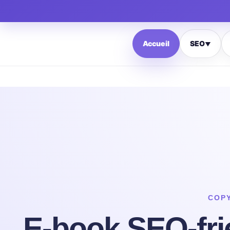
Accueil
SEO
▼
COP
E-book SEO-fri