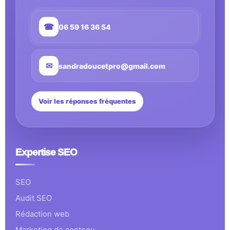
☎
06 59 16 36 54
✉
sandradoucetpro@gmail.com
Voir les réponses fréquentes
Expertise SEO
SEO
Audit SEO
Rédaction web
Marketing de contenu