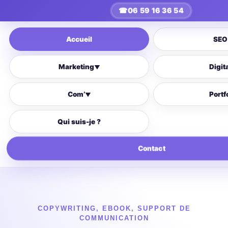
☎
06 59 16 36 54
Accueil
SEO
Marketing
Digit
▼
Com’
Portf
▼
Qui suis-je ?
Contact
COPYWRITING
,
EBOOK
,
SUPPORT DE
COMMUNICATION