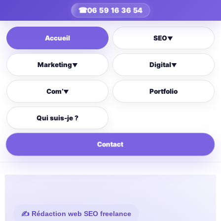
☎
06 59 16 36 54
Accueil
SEO
▼
Marketing
Digital
▼
▼
Com’
Portfolio
▼
Qui suis-je ?
Contact
✍️ Rédaction web SEO freelance