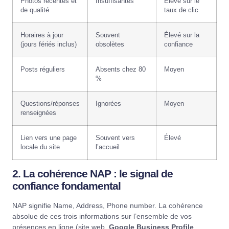
Photos récentes et
Insuffisantes
Élevé sur le
de qualité
taux de clic
Horaires à jour
Souvent
Élevé sur la
(jours fériés inclus)
obsolètes
confiance
Posts réguliers
Absents chez 80
Moyen
%
Questions/réponses
Ignorées
Moyen
renseignées
Lien vers une page
Souvent vers
Élevé
locale du site
l’accueil
2. La cohérence NAP : le signal de
confiance fondamental
NAP signifie Name, Address, Phone number. La cohérence
absolue de ces trois informations sur l’ensemble de vos
présences en ligne (site web,
Google Business Profile
,