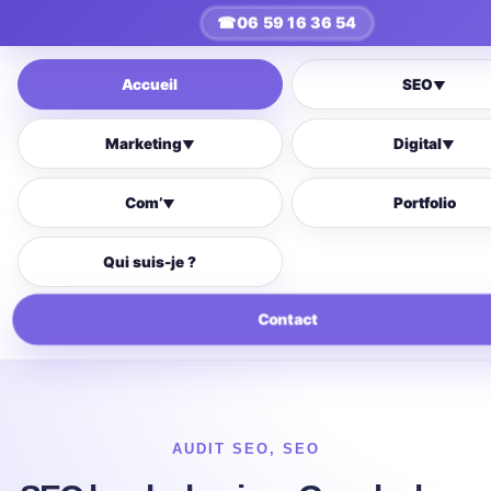
☎
06 59 16 36 54
Accueil
SEO
▼
Marketing
Digital
▼
▼
Com’
Portfolio
▼
Qui suis-je ?
Contact
AUDIT SEO
,
SEO