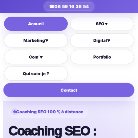
☎
06 59 16 36 54
Accueil
SEO
▼
Marketing
Digital
▼
▼
Com’
Portfolio
▼
Qui suis-je ?
Contact
Coaching SEO 100 % à distance
Coaching SEO :