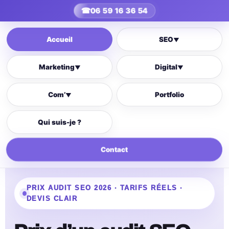
☎
06 59 16 36 54
Accueil
SEO
▼
Marketing
Digital
▼
▼
Com’
Portfolio
▼
Qui suis-je ?
Contact
PRIX AUDIT SEO 2026 · TARIFS RÉELS ·
DEVIS CLAIR