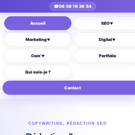
☎
06 59 16 36 54
Accueil
SEO
▼
Marketing
Digital
▼
▼
Com’
Portfolio
▼
Qui suis-je ?
Contact
COPYWRITING
,
RÉDACTION SEO