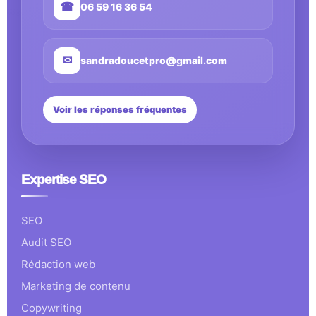
☎
06 59 16 36 54
✉
sandradoucetpro@gmail.com
Voir les réponses fréquentes
Expertise SEO
SEO
Audit SEO
Rédaction web
Marketing de contenu
Copywriting