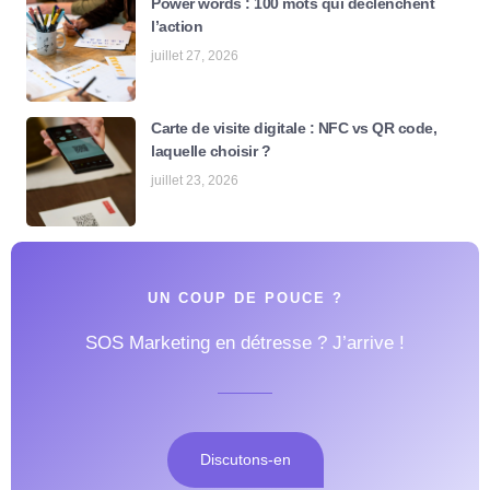
Power words : 100 mots qui déclenchent
l’action
juillet 27, 2026
Carte de visite digitale : NFC vs QR code,
laquelle choisir ?
juillet 23, 2026
UN COUP DE POUCE ?
SOS Marketing en détresse ? J’arrive !
Discutons-en