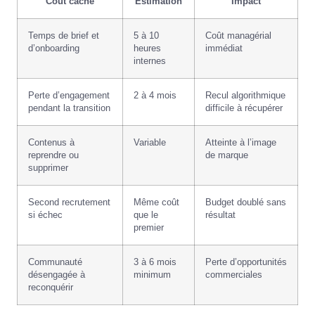
Coût caché
Estimation
Impact
Temps de brief et
5 à 10
Coût managérial
d’onboarding
heures
immédiat
internes
Perte d’engagement
2 à 4 mois
Recul algorithmique
pendant la transition
difficile à récupérer
Contenus à
Variable
Atteinte à l’image
reprendre ou
de marque
supprimer
Second recrutement
Même coût
Budget doublé sans
si échec
que le
résultat
premier
Communauté
3 à 6 mois
Perte d’opportunités
désengagée à
minimum
commerciales
reconquérir