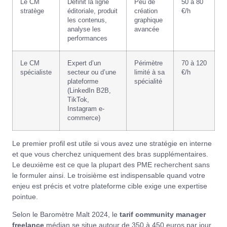
Le CM
Définit la ligne
Peu de
50 à 80
stratège
éditoriale, produit
création
€/h
les contenus,
graphique
analyse les
avancée
performances
Le CM
Expert d’un
Périmètre
70 à 120
spécialiste
secteur ou d’une
limité à sa
€/h
plateforme
spécialité
(LinkedIn B2B,
TikTok,
Instagram e-
commerce)
Le premier profil est utile si vous avez une stratégie en interne
et que vous cherchez uniquement des bras supplémentaires.
Le deuxième est ce que la plupart des PME recherchent sans
le formuler ainsi. Le troisième est indispensable quand votre
enjeu est précis et votre plateforme cible exige une expertise
pointue.
Selon le
Baromètre Malt 2024
, le
tarif community manager
freelance
médian se situe autour de 350 à 450 euros par jour