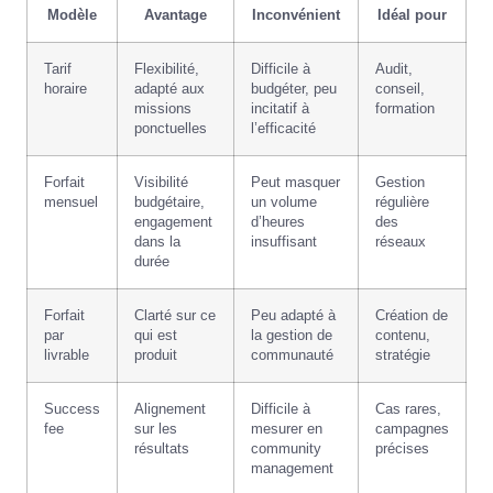
Modèle
Avantage
Inconvénient
Idéal pour
Tarif
Flexibilité,
Difficile à
Audit,
horaire
adapté aux
budgéter, peu
conseil,
missions
incitatif à
formation
ponctuelles
l’efficacité
Forfait
Visibilité
Peut masquer
Gestion
mensuel
budgétaire,
un volume
régulière
engagement
d’heures
des
dans la
insuffisant
réseaux
durée
Forfait
Clarté sur ce
Peu adapté à
Création de
par
qui est
la gestion de
contenu,
livrable
produit
communauté
stratégie
Success
Alignement
Difficile à
Cas rares,
fee
sur les
mesurer en
campagnes
résultats
community
précises
management