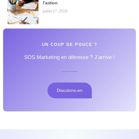
l’action
juillet 27, 2026
UN COUP DE POUCE ?
SOS Marketing en détresse ? J’arrive !
Discutons-en