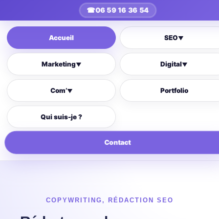
☎
06 59 16 36 54
Accueil
SEO
▼
Marketing
Digital
▼
▼
Com’
Portfolio
▼
Qui suis-je ?
Contact
COPYWRITING
,
RÉDACTION SEO