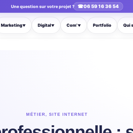
☎
06 59 16 36 54
Une question sur votre projet ?
Marketing
Digital
Com’
Portfolio
Qui 
▼
▼
▼
MÉTIER
,
SITE INTERNET
ofessionnelle : s