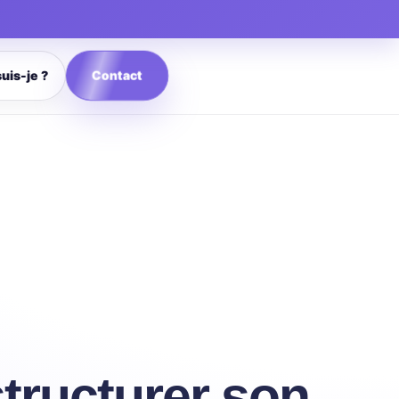
Contact
suis-je ?
tructurer son