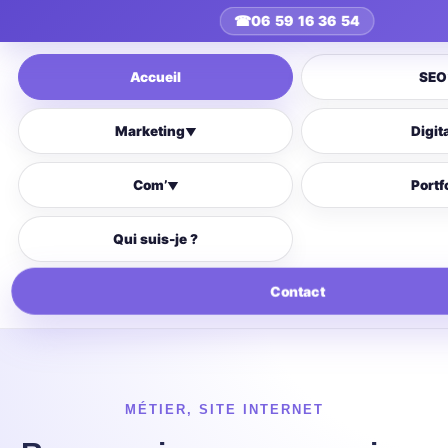
☎
06 59 16 36 54
Accueil
SEO
Marketing
Digit
▼
Com’
Portf
▼
Qui suis-je ?
Contact
MÉTIER
,
SITE INTERNET