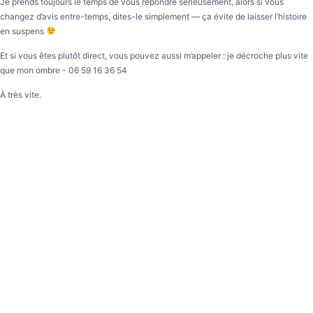
Je prends toujours le temps de vous répondre sérieusement, alors si vous
changez d’avis entre-temps, dites-le simplement — ça évite de laisser l’histoire
en suspens
Et si vous êtes plutôt direct, vous pouvez aussi m’appeler : je décroche plus vite
que mon ombre - 06 59 16 36 54
À très vite.