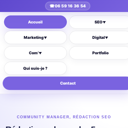
☎
06 59 16 36 54
Accueil
SEO
▼
Marketing
Digital
▼
▼
Com’
Portfolio
▼
Qui suis-je ?
Contact
COMMUNITY MANAGER
,
RÉDACTION SEO