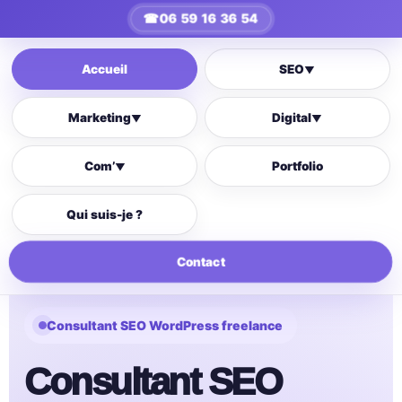
☎
06 59 16 36 54
Accueil
SEO
▼
Marketing
Digital
▼
▼
Com’
Portfolio
▼
Qui suis-je ?
Contact
Consultant SEO WordPress freelance
Consultant SEO