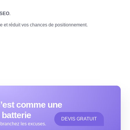
e SEO
.
le et réduit vos chances de positionnement.
c’est comme une
batterie
DEVIS GRATUIT
Débranchez les excuses.