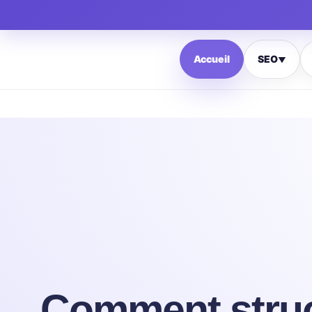
Accueil
SEO
▼
Comment struct