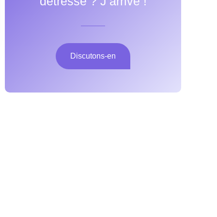
détresse ? J’arrive !
Discutons-en