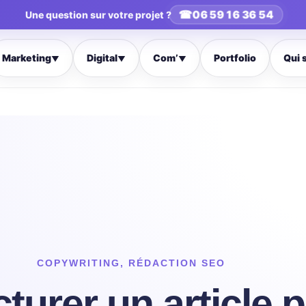
☎
06 59 16 36 54
Une question sur votre projet ?
Marketing
Digital
Com’
Portfolio
Qui 
▼
▼
▼
COPYWRITING
,
RÉDACTION SEO
urer un article 