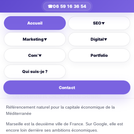
☎
06 59 16 36 54
Accueil
SEO
▼
Marketing
Digital
▼
▼
Com’
Portfolio
▼
Qui suis-je ?
Contact
Consultant SEO Marseille
Référencement naturel pour la capitale économique de la
Méditerranée
Marseille est la deuxième ville de France. Sur Google, elle est
encore loin derrière ses ambitions économiques.