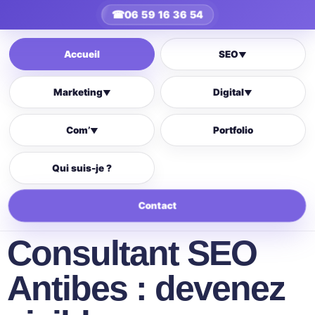
☎
06 59 16 36 54
Accueil
SEO
▼
Marketing
Digital
▼
▼
Com’
Portfolio
▼
Qui suis-je ?
Contact
Consultant SEO
Antibes : devenez