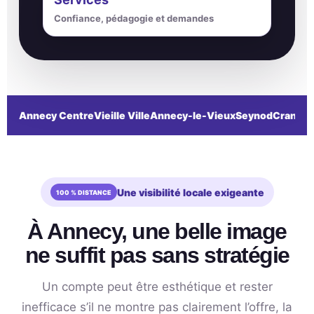
Confiance, pédagogie et demandes
Annecy Centre
Vieille Ville
Annecy-le-Vieux
Seynod
Cran-Ge
Une visibilité locale exigeante
À Annecy, une belle image
ne suffit pas sans stratégie
Un compte peut être esthétique et rester
inefficace s’il ne montre pas clairement l’offre, la