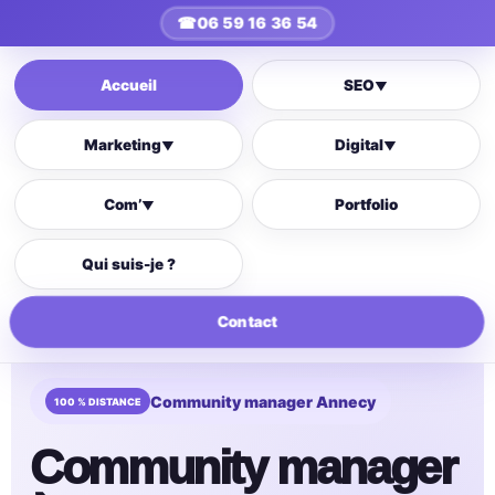
☎
06 59 16 36 54
Accueil
SEO
▼
Marketing
Digital
▼
▼
Com’
Portfolio
▼
Qui suis-je ?
Contact
Community manager Annecy
Community manager