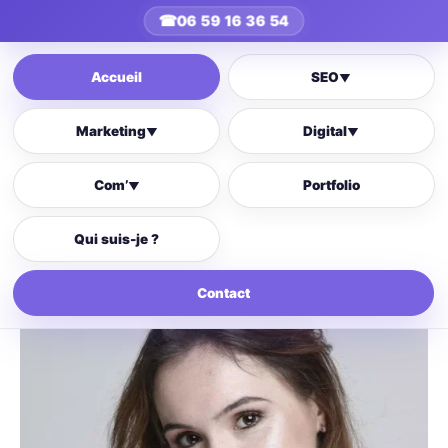
☎
06 59 16 36 54
Accueil
SEO
▼
Marketing
Digital
▼
▼
Com’
Portfolio
▼
Qui suis-je ?
Contact