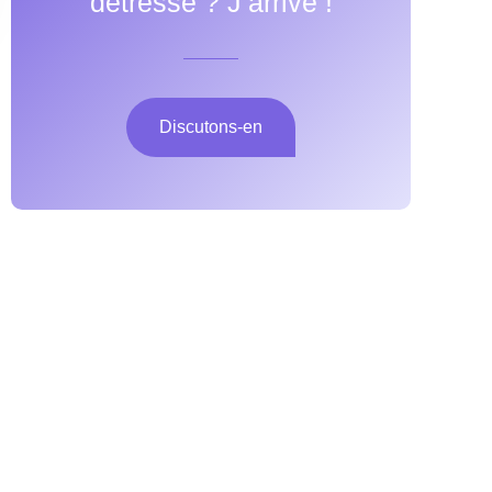
détresse ? J’arrive !
Discutons-en