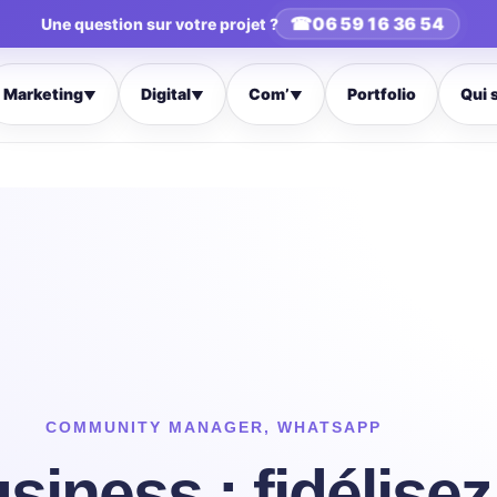
☎
06 59 16 36 54
Une question sur votre projet ?
Marketing
Digital
Com’
Portfolio
Qui 
▼
▼
▼
COMMUNITY MANAGER
,
WHATSAPP
ness : fidélisez 