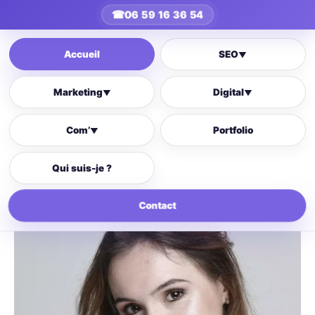
☎
06 59 16 36 54
Accueil
SEO
▼
Marketing
Digital
▼
▼
Com’
Portfolio
▼
Qui suis-je ?
Contact