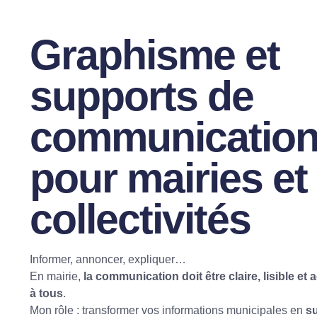
Graphisme et
supports de
communicatio
pour mairies et
collectivités
Informer, annoncer, expliquer…
En mairie,
la communication doit être claire, lisible et 
à tous
.
Mon rôle : transformer vos informations municipales en
s