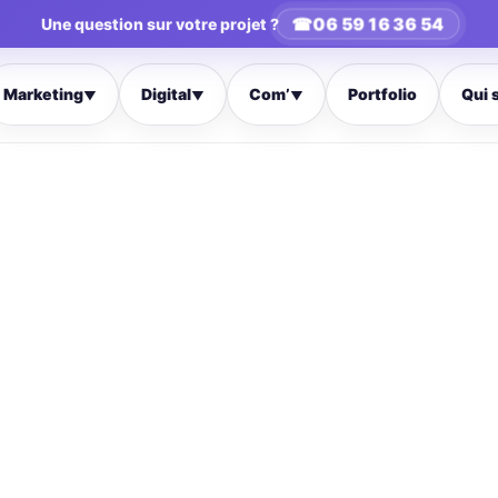
☎
06 59 16 36 54
Une question sur votre projet ?
Marketing
Digital
Com’
Portfolio
Qui 
▼
▼
▼