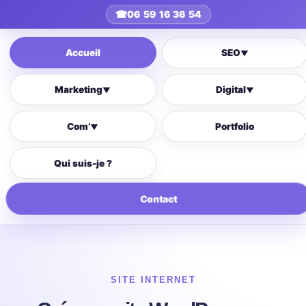
☎
06 59 16 36 54
Accueil
SEO
▼
Marketing
Digital
▼
▼
Com’
Portfolio
▼
Qui suis-je ?
Contact
SITE INTERNET