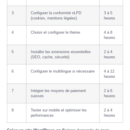
3
Configurer la conformité nLPD
3 à 5
(cookies, mentions légales)
heures
4
Choisir et configurer le thème
4 à 8
heures
5
Installer les extensions essentielles
2 à 4
(SEO, cache, sécurité)
heures
6
Configurer le multilingue si nécessaire
4 à 12
heures
7
Intégrer les moyens de paiement
2 à 6
suisses
heures
8
Tester sur mobile et optimiser les
2 à 4
performances
heures