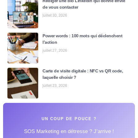
Rédiger une bio LinkedIn qui donne envie
de vous contacter
juillet 30, 2026
Power words : 100 mots qui déclenchent
l’action
juillet 27, 2026
Carte de visite digitale : NFC vs QR code,
laquelle choisir ?
juillet 23, 2026
UN COUP DE POUCE ?
SOS Marketing en détresse ? J’arrive !