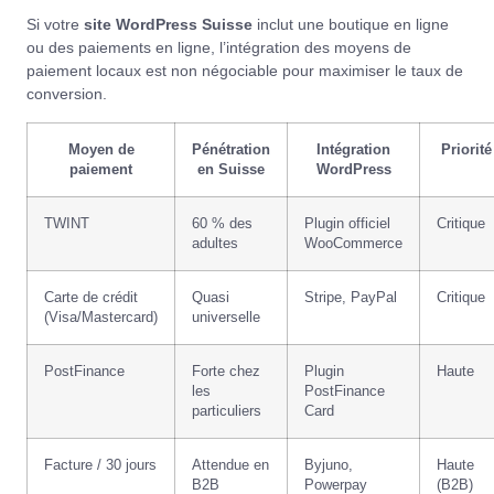
Si votre
site WordPress Suisse
inclut une boutique en ligne
ou des paiements en ligne, l’intégration des moyens de
paiement locaux est non négociable pour maximiser le taux de
conversion.
Moyen de
Pénétration
Intégration
Priorité
paiement
en Suisse
WordPress
TWINT
60 % des
Plugin officiel
Critique
adultes
WooCommerce
Carte de crédit
Quasi
Stripe, PayPal
Critique
(Visa/Mastercard)
universelle
PostFinance
Forte chez
Plugin
Haute
les
PostFinance
particuliers
Card
Facture / 30 jours
Attendue en
Byjuno,
Haute
B2B
Powerpay
(B2B)