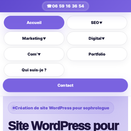
☎
06 59 16 36 54
Accueil
SEO
▼
Marketing
Digital
▼
▼
Com’
Portfolio
▼
Qui suis-je ?
Contact
Création de site WordPress pour sophrologue
Site WordPress pour