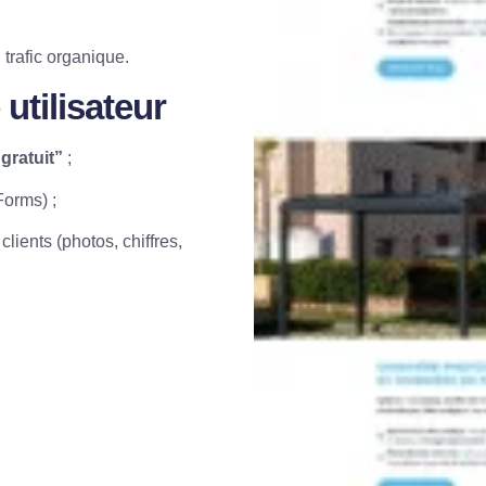
trafic organique.
utilisateur
gratuit”
;
Forms) ;
lients (photos, chiffres,