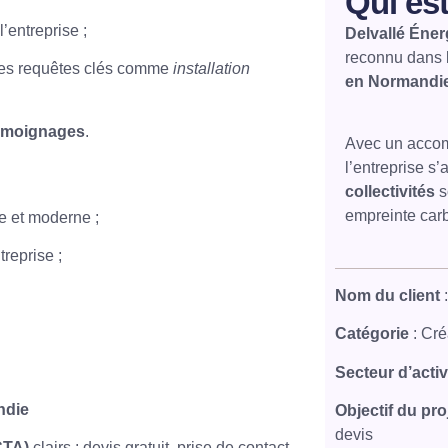
Qui est
l’entreprise ;
Delvallé Éner
reconnu dans l
es requêtes clés comme
installation
en Normandi
 témoignages
.
Avec un accom
l’entreprise s
collectivités
s
empreinte car
e et moderne ;
treprise ;
Nom du client
:
Catégorie
: Cré
Secteur d’activ
ndie
Objectif du pro
devis
CTA)
clairs : devis gratuit, prise de contact,