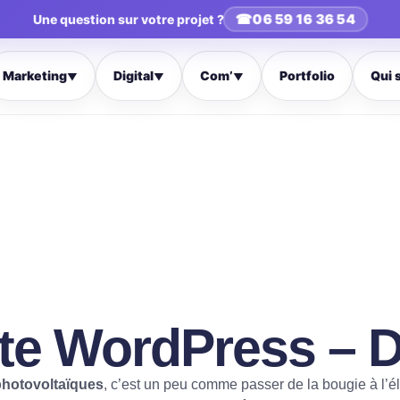
☎
06 59 16 36 54
Une question sur votre projet ?
Marketing
Digital
Com’
Portfolio
Qui 
▼
▼
▼
ite WordPress – D
hotovoltaïques
, c’est un peu comme passer de la bougie à l’éle