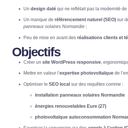
Un
design daté
qui ne reflétait pas la modernité de 
Un manque de
référencement naturel (SEO)
sur d
panneaux solaires Normandie
;
Peu de mise en avant des
réalisations clients et
Objectifs
Créer un
site WordPress responsive
, ergonomiqu
Mettre en valeur l’
expertise photovoltaïque
de l’en
Optimiser le
SEO local
sur des requêtes comme :
installation panneaux solaires Normandie
énergies renouvelables Eure (27)
photovoltaïque autoconsommation Norma
Favoriser la conversion via des
appels à l’action (