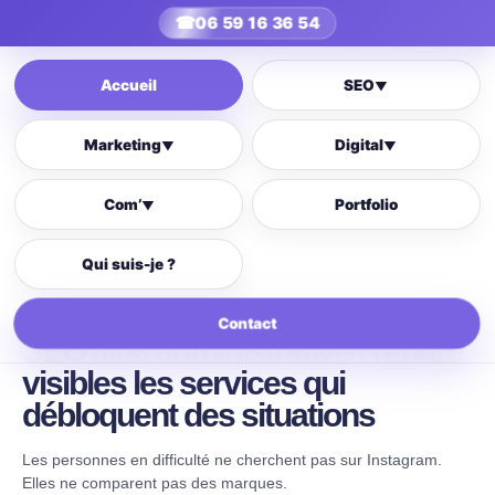
☎
06 59 16 36 54
Accueil
SEO
▼
Marketing
Digital
▼
▼
Com’
Portfolio
▼
Qui suis-je ?
Contact
SEO aide administrative : rendre
visibles les services qui
débloquent des situations
Les personnes en difficulté ne cherchent pas sur Instagram.
Elles ne comparent pas des marques.