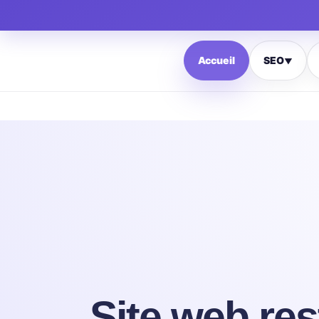
Accueil
SEO
▼
Site web res