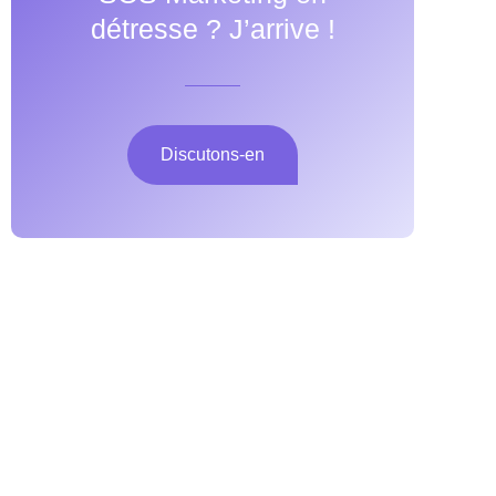
détresse ? J’arrive !
Discutons-en