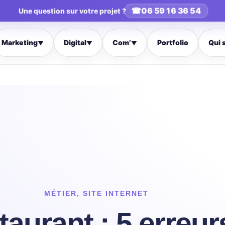
☎
06 59 16 36 54
Une question sur votre projet ?
Marketing
Digital
Com’
Portfolio
Qui 
▼
▼
▼
MÉTIER
,
SITE INTERNET
taurant : 5 erreu