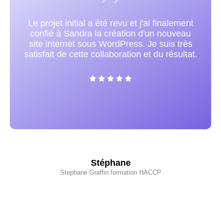
Sandra est très compétente et très
respectueuse de manière générale et
précisément dans l'exécution. Je la
recommande vivement !
Valérie
Sur 2 plots