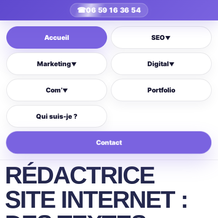
☎
06 59 16 36 54
Accueil
SEO
▼
Marketing
Digital
▼
▼
Com’
Portfolio
▼
Qui suis-je ?
Contact
RÉDACTRICE
SITE INTERNET :