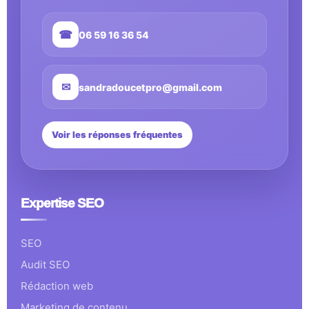
☎
06 59 16 36 54
✉
sandradoucetpro@gmail.com
Voir les réponses fréquentes
Expertise SEO
SEO
Audit SEO
Rédaction web
Marketing de contenu