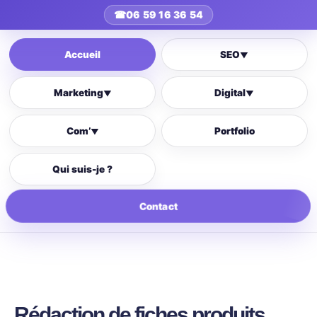
☎
06 59 16 36 54
Accueil
SEO
▼
Marketing
Digital
▼
▼
Com’
Portfolio
▼
Qui suis-je ?
Contact
Rédaction de fiches produits