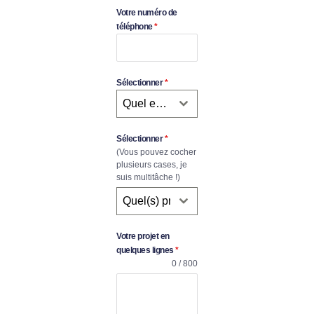
Votre numéro de
téléphone
*
Sélectionner
*
Quel est votre budget (en HT) ?
Sélectionner
*
(Vous pouvez cocher
plusieurs cases, je
suis multitâche !)
Quel(s) projet(s) souhaitez-vous ?
Votre projet en
quelques lignes
*
0 / 800