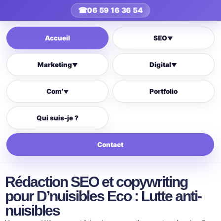
☎
06 59 16 36 54
Accueil
SEO
▼
Marketing
Digital
▼
▼
Com’
Portfolio
▼
Qui suis-je ?
Contact
Rédaction SEO et copywriting
pour D’nuisibles Eco : Lutte anti-
nuisibles