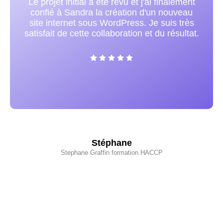
Sandra est très compétente et très
respectueuse de manière générale et
précisément dans l'exécution. Je la
recommande vivement !
Valérie
Sur 2 plots