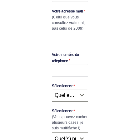
Votre adresse mail
*
(Celui que vous
consultez vraiment,
pas celui de 2009)
Votre numéro de
téléphone
*
Sélectionner
*
Quel est votre budget (en HT) ?
Sélectionner
*
(Vous pouvez cocher
plusieurs cases, je
suis multitâche !)
Quel(s) projet(s) souhaitez-vous ?