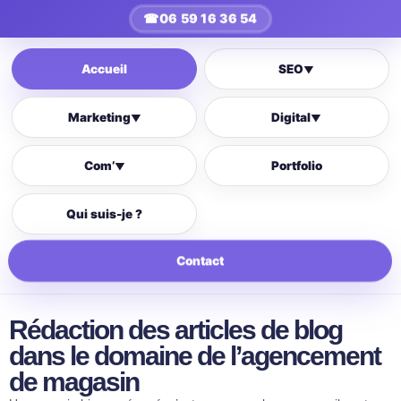
☎
06 59 16 36 54
Accueil
SEO
▼
Marketing
Digital
▼
▼
Com’
Portfolio
▼
Qui suis-je ?
Contact
Rédaction des articles de blog
dans le domaine de l’agencement
de magasin