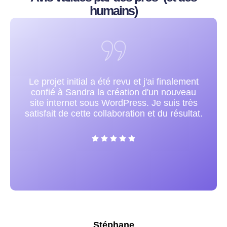
humains)
Sandra est très compétente et très
respectueuse de manière générale et
précisément dans l'exécution. Je la
recommande vivement !
Valérie