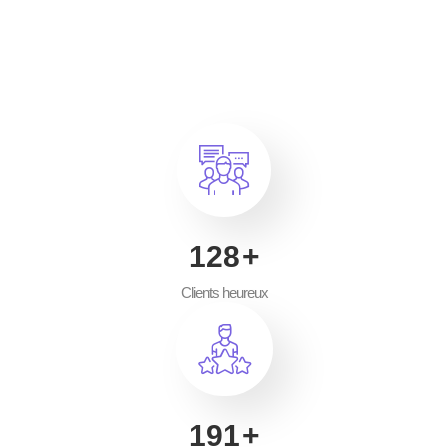
200
+
Clients heureux
300
+