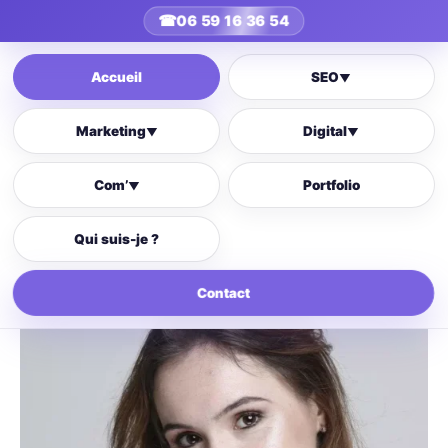
☎
06 59 16 36 54
Accueil
SEO
▼
Marketing
Digital
▼
▼
Com’
Portfolio
▼
Qui suis-je ?
Contact