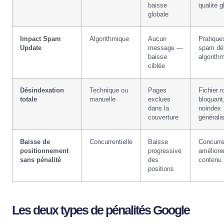
baisse
qualité g
globale
Impact Spam
Algorithmique
Aucun
Pratique
Update
message —
spam dé
baisse
algorith
ciblée
Désindexation
Technique ou
Pages
Fichier r
totale
manuelle
exclues
bloquant
dans la
noindex
couverture
générali
Baisse de
Concurrentielle
Baisse
Concurre
positionnement
progressive
amélioren
sans pénalité
des
contenu
positions
Les deux types de pénalités Google