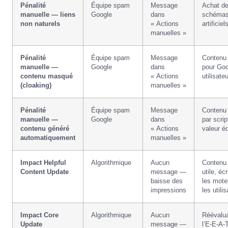
Pénalité
Équipe spam
Message
Achat de
manuelle — liens
Google
dans
schémas 
non naturels
« Actions
artificiel
manuelles »
Pénalité
Équipe spam
Message
Contenu 
manuelle —
Google
dans
pour Goo
contenu masqué
« Actions
utilisate
(cloaking)
manuelles »
Pénalité
Équipe spam
Message
Contenu 
manuelle —
Google
dans
par scri
contenu généré
« Actions
valeur éd
automatiquement
manuelles »
Impact Helpful
Algorithmique
Aucun
Contenu 
Content Update
message —
utile, écr
baisse des
les mote
impressions
les utili
Impact Core
Algorithmique
Aucun
Réévalua
Update
message —
l’E-E-A-T