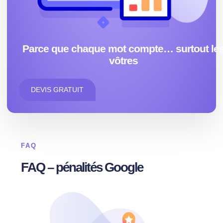
Parce que chaque mot compte… surtout le
vôtres
DEVIS GRATUIT
FAQ
FAQ – pénalités Google