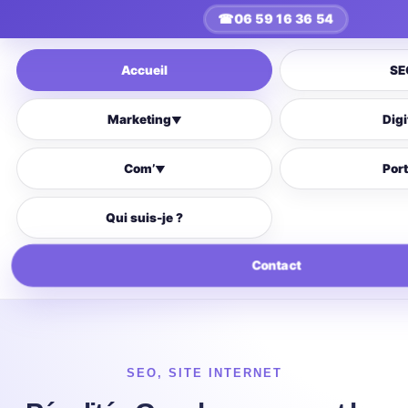
☎
06 59 16 36 54
Accueil
SE
Marketing
Digi
▼
Com’
Port
▼
Qui suis-je ?
Contact
SEO
,
SITE INTERNET