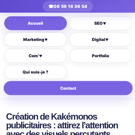
☎
06 59 16 36 54
Accueil
SEO
▼
Marketing
Digital
▼
▼
Com’
Portfolio
▼
Qui suis-je ?
Contact
Création de Kakémonos
publicitaires : attirez l’attention
avec des visuels percutants