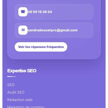
☎
06 59 16 36 54
✉
sandradoucetpro@gmail.com
Voir les réponses fréquentes
Expertise SEO
SEO
Audit SEO
Rédaction web
Marketing de contenu