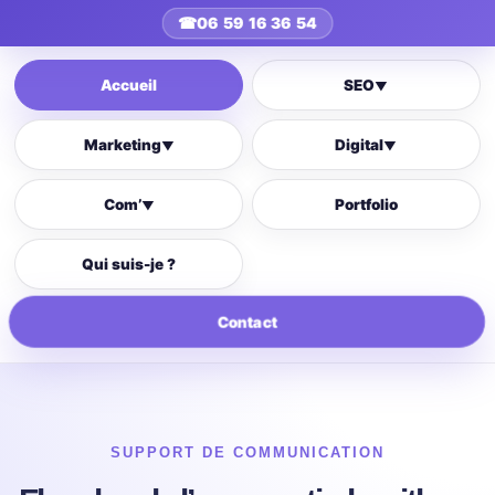
☎
06 59 16 36 54
Accueil
SEO
▼
Marketing
Digital
▼
▼
Com’
Portfolio
▼
Qui suis-je ?
Contact
SUPPORT DE COMMUNICATION