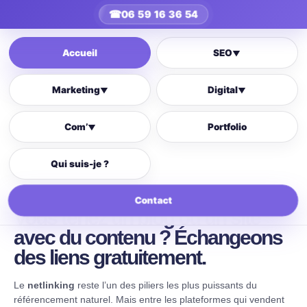
☎
06 59 16 36 54
Accueil
SEO
▼
Marketing
Digital
▼
▼
Com’
Portfolio
▼
Qui suis-je ?
Contact
Vous tenez un blog ou un site
avec du contenu ? Échangeons
des liens gratuitement.
Le
netlinking
reste l’un des piliers les plus puissants du
référencement naturel. Mais entre les plateformes qui vendent