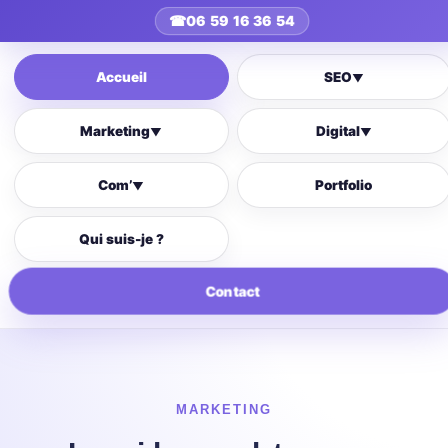
☎
06 59 16 36 54
Accueil
SEO
▼
Marketing
Digital
▼
▼
Com’
Portfolio
▼
Qui suis-je ?
Contact
MARKETING