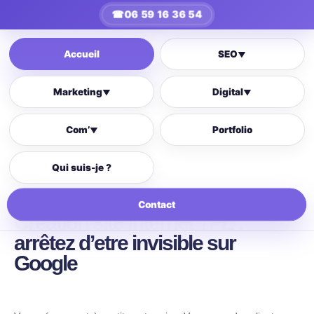
☎
06 59 16 36 54
Accueil
SEO
▼
Marketing
Digital
▼
▼
Com’
Portfolio
▼
Qui suis-je ?
Contact
Création site internet TPE :
arrêtez d’etre invisible sur
Google