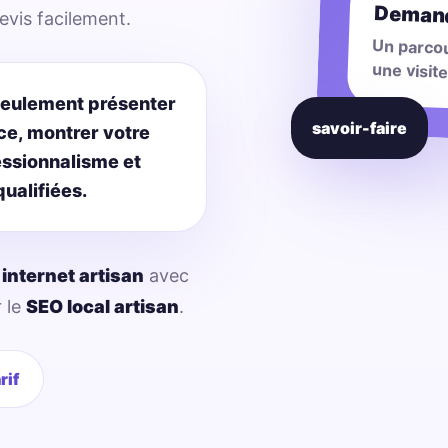
Demand
evis facilement.
Un parco
une visit
seulement présenter
savoir-faire
ance, montrer votre
fessionnalisme et
ualifiées.
 internet artisan
avec
r le
SEO local artisan
.
rif