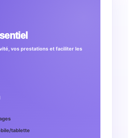
sentiel
ité, vos prestations et faciliter les
€
l
pages
ile/tablette