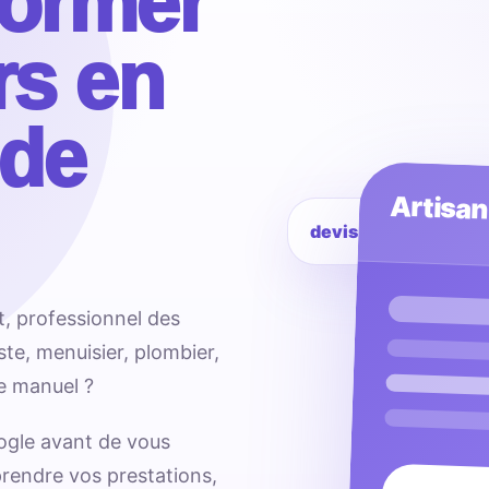
former
rs en
de
Artisan
devis en ligne
t, professionnel des
ste, menuisier, plombier,
ce manuel ?
ogle avant de vous
mprendre vos prestations,