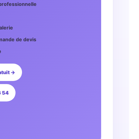
 professionnelle
alerie
mande de devis
e
tuit →
6 54