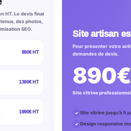
e
en HT. Le devis final
tenus, des photos,
timisation SEO.
Site artisan es
Pour présenter votre activ
890€ HT
demandes de devis.
890
1390€ HT
Site vitrine professionne
1990€ HT
Site vitrine jusqu’à 5 
.
Design responsive mob