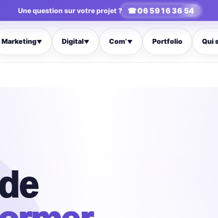
☎
06 59 16 36 54
Une question sur votre projet ?
Marketing
Digital
Com’
Portfolio
Qui 
▼
▼
▼
ide