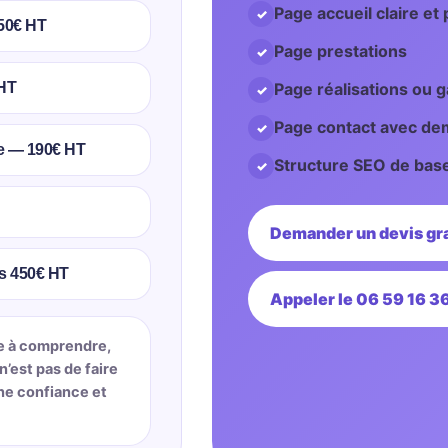
Page accueil claire et
250€ HT
Page prestations
 HT
Page réalisations ou g
Page contact avec de
le — 190€ HT
Structure SEO de bas
Demander un devis gra
s 450€ HT
Appeler le 06 59 16 3
le à comprendre,
n’est pas de faire
nne confiance et