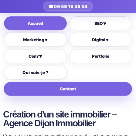
☎
06 59 16 36 54
Accueil
SEO
▼
Marketing
Digital
▼
▼
Com’
Portfolio
▼
Qui suis-je ?
Contact
Création d’un site immobilier –
Agence Dijon Immobilier
Créer un site internet immobilier performant, c’est un peu comme