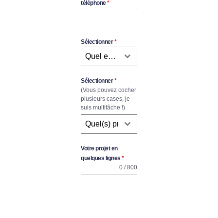
téléphone
*
Sélectionner
*
Quel est votre budget (en HT) ?
Sélectionner
*
(Vous pouvez cocher
plusieurs cases, je
suis multitâche !)
Quel(s) projet(s) souhaitez-vous ?
Votre projet en
quelques lignes
*
0 / 800