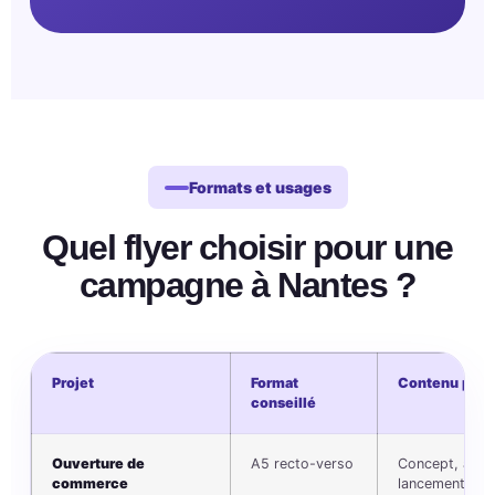
Formats et usages
Quel flyer choisir pour une
campagne à Nantes ?
Projet
Format
Contenu prior
conseillé
Ouverture de
A5 recto-verso
Concept, adres
commerce
lancement