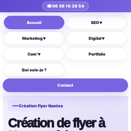
☎
06 59 16 36 54
Accueil
SEO
▼
Marketing
Digital
▼
▼
Com’
Portfolio
▼
Qui suis-je ?
Contact
Création flyer Nantes
Création de flyer à