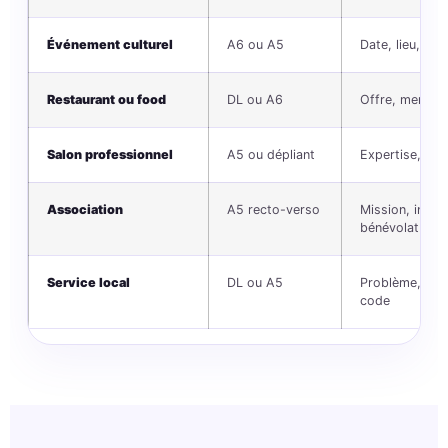
Événement culturel
A6 ou A5
Date, lieu, pro
Restaurant ou food
DL ou A6
Offre, menu, h
Salon professionnel
A5 ou dépliant
Expertise, bén
Association
A5 recto-verso
Mission, inscr
bénévolat
Service local
DL ou A5
Problème, solu
code