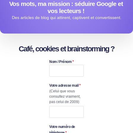
Vos mots, ma mission : séduire Google et
vos lecteurs !
Des articles de blog qui attirent, captivent et convertissent.
Café, cookies et brainstorming ?
Nom / Prénom
*
Votre adresse mail
*
(Celui que vous
consultez vraiment,
pas celui de 2009)
Votre numéro de
téléphone
*