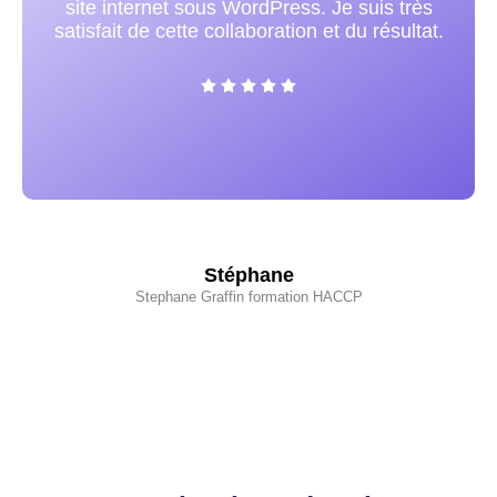
très
précisément dans l'exécution. Je la
ultat.
recommande vivement !
Valérie
Sur 2 plots