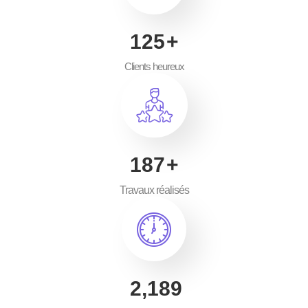
198
+
Clients heureux
297
+
Travaux réalisés
3,465