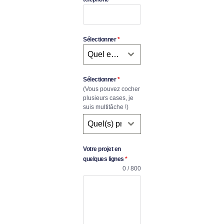
Sélectionner
*
Quel est votre budget (en HT) ?
Sélectionner
*
(Vous pouvez cocher
plusieurs cases, je
suis multitâche !)
Quel(s) projet(s) souhaitez-vous ?
Votre projet en
quelques lignes
*
0 / 800