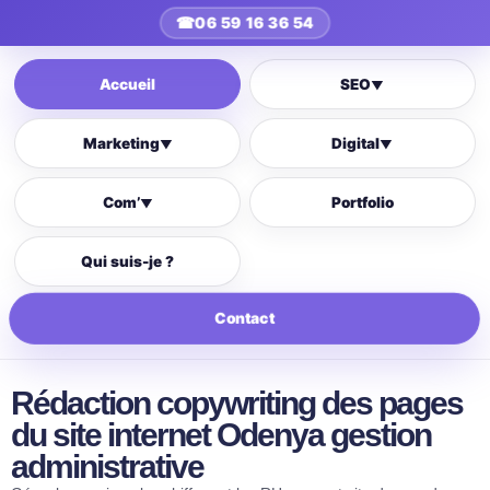
☎
06 59 16 36 54
Accueil
SEO
▼
Marketing
Digital
▼
▼
Com’
Portfolio
▼
Qui suis-je ?
Contact
Rédaction copywriting des pages
du site internet Odenya gestion
administrative