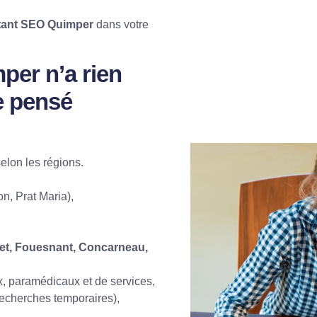
tant SEO Quimper
dans votre
per n’a rien
re pensé
elon les régions.
on, Prat Maria),
det, Fouesnant, Concarneau,
x, paramédicaux et de services,
 recherches temporaires),