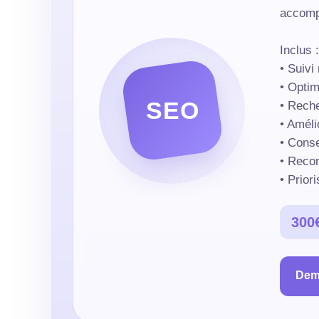
accomp
Inclus :
• Suivi
• Optim
SEO
• Reche
• Améli
• Conse
• Reco
• Prior
300
Dema