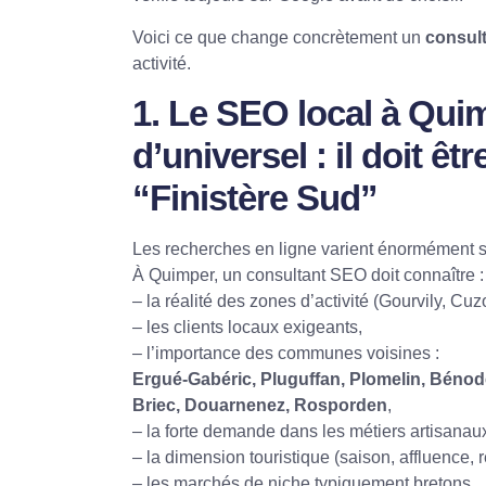
Voici ce que change concrètement un
consul
activité.
1. Le SEO local à Quim
d’universel : il doit êt
“Finistère Sud”
Les recherches en ligne varient énormément s
À Quimper, un consultant SEO doit connaître :
– la réalité des zones d’activité (Gourvily, Cuz
– les clients locaux exigeants,
– l’importance des communes voisines :
Ergué-Gabéric, Pluguffan, Plomelin, Béno
Briec, Douarnenez, Rosporden
,
– la forte demande dans les métiers artisanau
– la dimension touristique (saison, affluence,
– les marchés de niche typiquement bretons.