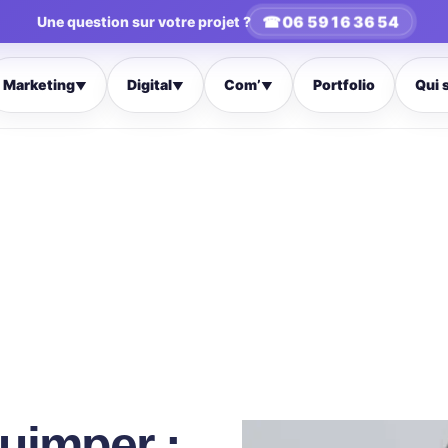
☎
06 59 16 36 54
Une question sur votre projet ?
Marketing
Digital
Com’
Portfolio
Qui 
▼
▼
▼
uimper :