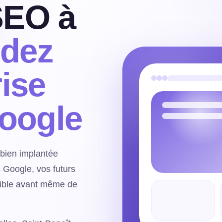
SEO à
ndez
rise
Google
t bien implantée
s Google, vos futurs
isible avant même de