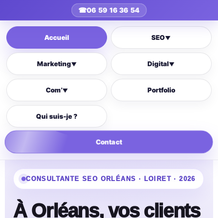
☎
06 59 16 36 54
Accueil
SEO
▼
Marketing
Digital
▼
▼
Com’
Portfolio
▼
Qui suis-je ?
Contact
CONSULTANTE SEO ORLÉANS · LOIRET · 2026
À Orléans, vos clients