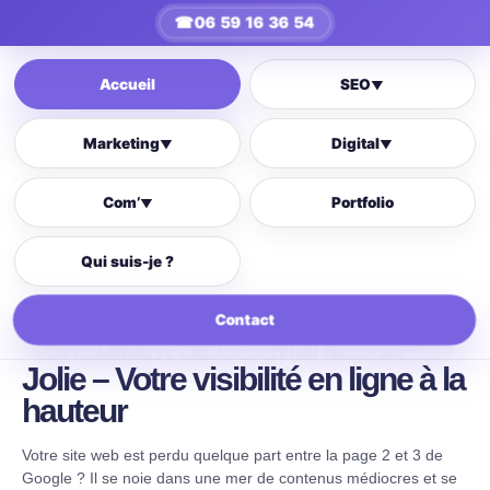
☎
06 59 16 36 54
Accueil
SEO
▼
Marketing
Digital
▼
▼
Com’
Portfolio
▼
Qui suis-je ?
Contact
Consultant SEO à Mantes-la-
Jolie – Votre visibilité en ligne à la
hauteur
Votre site web est perdu quelque part entre la page 2 et 3 de
Google ? Il se noie dans une mer de contenus médiocres et se