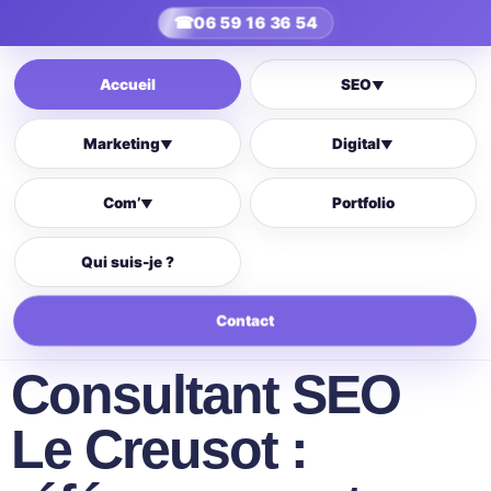
☎
06 59 16 36 54
Accueil
SEO
▼
Marketing
Digital
▼
▼
Com’
Portfolio
▼
Qui suis-je ?
Contact
Consultant SEO
Le Creusot :