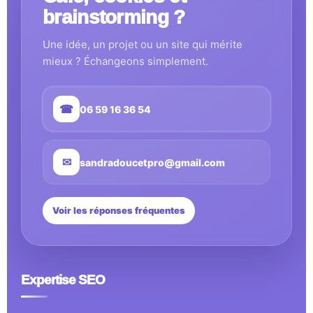
brainstorming ?
Une idée, un projet ou un site qui mérite
mieux ? Échangeons simplement.
☎
06 59 16 36 54
✉
sandradoucetpro@gmail.com
Voir les réponses fréquentes
Expertise SEO