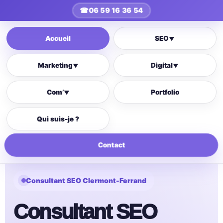
☎
06 59 16 36 54
Accueil
SEO
▼
Marketing
Digital
▼
▼
Com’
Portfolio
▼
Qui suis-je ?
Contact
Consultant SEO Clermont-Ferrand
Consultant SEO