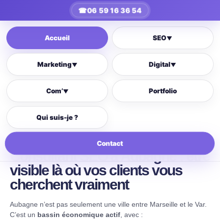
☎
06 59 16 36 54
Accueil
SEO
▼
Marketing
Digital
▼
▼
Com’
Portfolio
▼
Qui suis-je ?
Contact
Consultant SEO à
Aubagne
: être
visible là où vos clients vous
cherchent vraiment
Aubagne n’est pas seulement une ville entre Marseille et le Var.
C’est un
bassin économique actif
, avec :